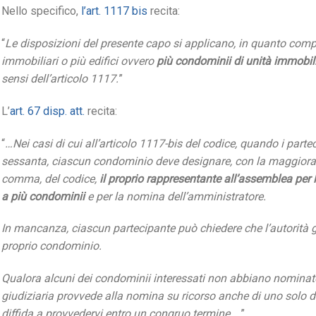
Nello specifico,
l’art. 1117 bis
recita:
“
Le disposizioni del presente capo si applicano, in quanto compatib
immobiliari o più edifici ovvero
più condominii di unità immobilia
sensi dell’articolo 1117.
”
L’
art. 67 disp. att.
recita:
“
…Nei casi di cui all’articolo 1117-bis del codice, quando i par
sessanta, ciascun condominio deve designare, con la maggioranz
comma, del codice,
il proprio rappresentante all’assemblea per 
a più condominii
e per la nomina dell’amministratore.
In mancanza, ciascun partecipante può chiedere che l’autorità g
proprio condominio.
Qualora alcuni dei condominii interessati non abbiano nominato 
giudiziaria provvede alla nomina su ricorso anche di uno solo d
diffida a provvedervi entro un congruo termine….
”