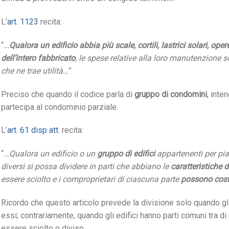
L’
art. 1123
recita:
“
…
Qualora un edificio abbia più scale, cortili, lastrici solari, ope
dell’intero fabbricato
, le spese relative alla loro manutenzione 
che ne trae utilità…
”
Preciso che quando il codice parla di
gruppo di condomini
, inte
partecipa al condominio parziale.
L’
art. 61 disp att.
recita:
“
…Qualora un edificio o un
gruppo di edifici
appartenenti per pian
diversi si possa dividere in parti che abbiano le
caratteristiche d
essere sciolto e i comproprietari di ciascuna parte
possono costi
Ricordo che questo articolo prevede la divisione solo quando gli 
essi; contrariamente, quando gli edifici hanno parti comuni tra d
essere sciolto o diviso.