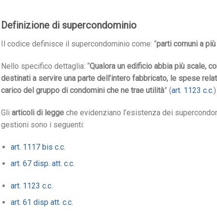
Definizione di supercondominio
Il codice definisce il supercondominio come: “
parti comuni a più
Nello specifico dettaglia: “
Qualora un edificio abbia più scale, cort
destinati a servire una parte dell’intero fabbricato, le spese rel
carico del gruppo di condomini che ne trae utilità
” (
art. 1123 c.c.
)
Gli
articoli di legge
che evidenziano l’esistenza dei supercondomi
gestioni sono i seguenti:
art. 1117 bis c.c.
art. 67 disp. att. c.c.
art. 1123 c.c.
art. 61 disp att. c.c.