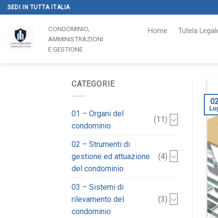
Skip
SEDI IN TUTTA ITALIA
to
CONDOMINIO,
content
Home
Tutela Lega
AMMINISTRAZIONI
E GESTIONE
CATEGORIE
0
Lu
01 – Organi del
(11)
condominio
02 – Strumenti di
gestione ed attuazione
(4)
del condominio
03 – Sistemi di
rilevamento del
(3)
condominio