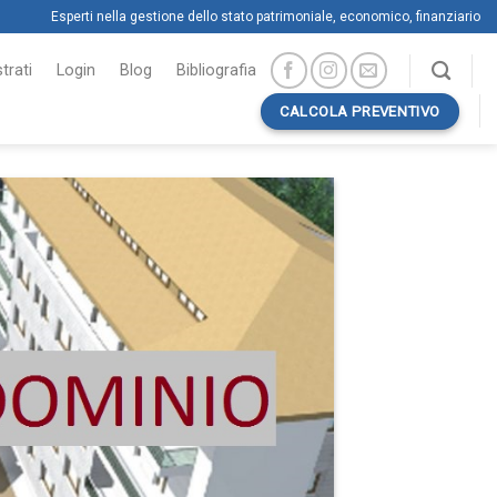
Esperti nella gestione dello stato patrimoniale, economico, finanziario
trati
Login
Blog
Bibliografia
CALCOLA PREVENTIVO